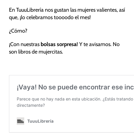
funcionalidad
y estructura
En TuuuLibrería nos gustan las mujeres valientes, así
de la web, en
que, ¡lo celebramos toooodo el mes!
base a cómo
se usa la
¿Cómo?
web.
¡Con nuestras
bolsas sorpresa!
Y te avisamos. No
son libros de mujercitas.
Experiencia
Para que
nuestra web
funcione lo
mejor posible
durante tu
visita. Si
rechaza estas
cookies,
algunas
funcionalidades
desaparecerán