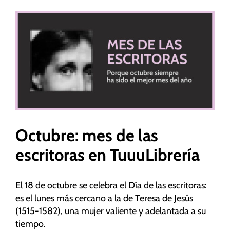
Ver
imagen
más
Necesarias
grande
Estas
cookies no
son
opcionales.
Son
necesarias
para que
Octubre: mes de las
funcione la
escritoras en TuuuLibrería
web.
El 18 de octubre se celebra el Día de las escritoras:
Estadísticas
es el lunes más cercano a la de Teresa de Jesús
Para que
(1515-1582), una mujer valiente y adelantada a su
podamos
mejorar la
tiempo.