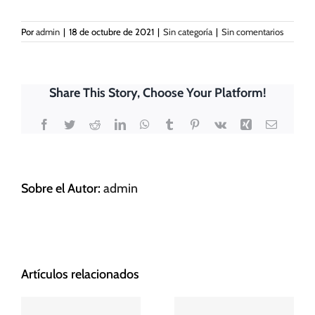
de la web.
Por
admin
|
18 de octubre de 2021
|
Sin categoría
|
Sin comentarios
Marketing
Al compartir tus
intereses y
Share This Story, Choose Your Platform!
comportamiento
mientras visitas
Facebook
Twitter
Reddit
LinkedIn
WhatsApp
Tumblr
Pinterest
Vk
Xing
Correo
nuestro sitio,
electrón
aumentas la
posibilidad de
ver contenido y
Sobre el Autor:
admin
ofertas
personalizados.
Artículos relacionados