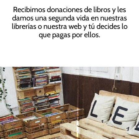
de la web.
Recibimos donaciones de libros y les
damos una segunda vida en nuestras
Marketing
librerías o nuestra web y tú decides lo
Al compartir tus
que pagas por ellos.
intereses y
comportamiento
mientras visitas
nuestro sitio,
aumentas la
posibilidad de
ver contenido y
ofertas
personalizados.