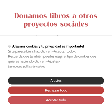
Donamos libros a otros
proyectos sociales
Colegio Camerún
🍪
¡Usamos cookies y tu privacidad es importante!
Centro Alzheimer
Si te parece bien, haz click en -Aceptar todo-.
Tus ajustes pueden estar impidiendo que veas
Fundación Reina Sofía
Recuerda que también puedes elegir el tipo de cookies que
este contenido. Probablemente tienes
quieres haciendo click en -Ajustes-
desactivada la «Experiencia».
Lee nuestra política de cookies
Revisar tus ajustes
Ajustes
Esto significa que un libro puede vivir al menos 1.150 años.
Rechazar todo
Aceptar todo
TuuuLibrería