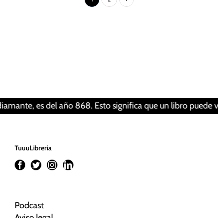
Tus ajustes pueden estar impidiendo que veas
este contenido. Probablemente tienes
desactivada la «Experiencia».
Revisar tus ajustes
o 868. Esto significa que un libro puede vivir al menos 1.15
TuuuLibrería
Podcast
Aviso legal