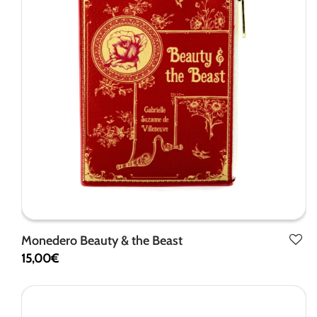
funcionalidad
y estructura
de la web, en
base a cómo
se usa la
web.
Experiencia
Para que
nuestra web
funcione lo
mejor posible
durante tu
visita. Si
Monedero Beauty & the Beast
rechaza estas
cookies,
15,00
€
algunas
funcionalidades
desaparecerán