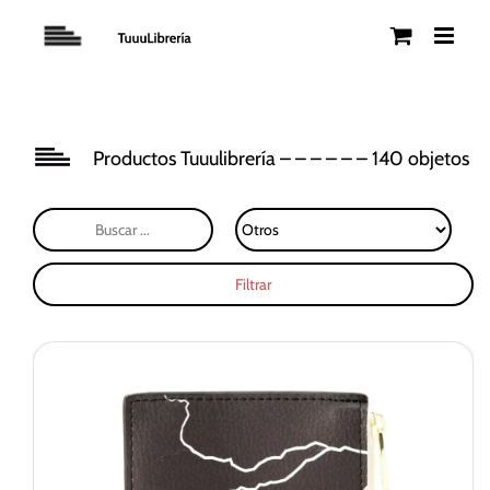
Saltar
al
contenido
Productos Tuuulibrería – – – – – – 140 objetos
Filtrar