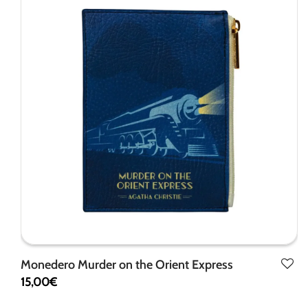
de la web.
Marketing
Al compartir tus
intereses y
comportamiento
mientras visitas
nuestro sitio,
aumentas la
posibilidad de
ver contenido y
ofertas
personalizados.
Monedero Murder on the Orient Express
15,00
€