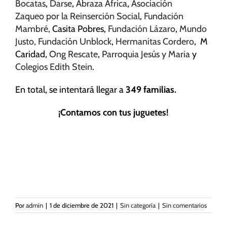
de la web.
Bocatas
,
Darse
,
Abraza África
,
Asociación
Zaqueo por la Reinserción Social
,
Fundación
Mambré,
Casita Pobres,
Fundación Lázaro
,
Mundo
Marketing
Justo,
Fundación Unblock
,
Hermanitas Cordero
, M
Al compartir tus
Caridad,
Ong Rescate
,
Parroquia Jesús y Maria
y
intereses y
Colegios Edith Stein
.
comportamiento
mientras visitas
En total, se intentará llegar a
349 familias.
nuestro sitio,
aumentas la
¡Contamos con tus juguetes!
posibilidad de
ver contenido y
ofertas
personalizados.
Por
admin
|
1 de diciembre de 2021
|
Sin categoría
|
Sin comentarios