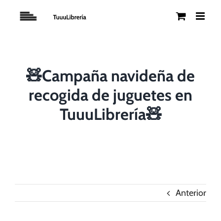
Saltar
al
contenido
🧸Campaña navideña de
recogida de juguetes en
TuuuLibrería🧸
Anterior