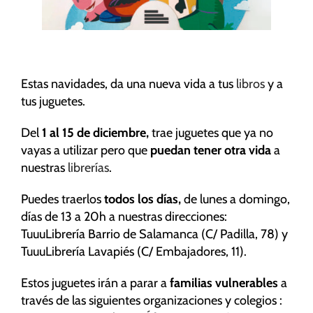
funcionalidad
y estructura
de la web, en
base a cómo
se usa la
web.
Estas navidades, da una nueva vida a tus
libros
y a
tus juguetes.
Experiencia
Del
1 al 15 de diciembre,
trae juguetes que ya no
Para que
vayas a utilizar pero que
puedan tener otra vida
a
nuestra web
nuestras
librerías
.
funcione lo
mejor posible
Puedes traerlos
todos los días,
de lunes a domingo,
durante tu
días de 13 a 20h a nuestras direcciones:
visita. Si
TuuuLibrería Barrio de Salamanca (C/ Padilla, 78) y
rechaza estas
TuuuLibrería Lavapiés (C/ Embajadores, 11).
cookies,
algunas
Estos juguetes irán a parar a
familias vulnerables
a
funcionalidades
través de las siguientes organizaciones y colegios :
desaparecerán