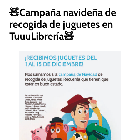
🧸Campaña navideña de
recogida de juguetes en
Necesarias
TuuuLibrería🧸
Estas
cookies no
son
opcionales.
Son
necesarias
para que
funcione la
web.
Estadísticas
Para que
podamos
mejorar la