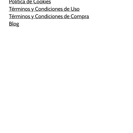
de la web.
Política de Cookies
Términos y Condiciones de Uso
Términos y Condiciones de Compra
Marketing
Blog
Al compartir tus
intereses y
comportamiento
mientras visitas
nuestro sitio,
aumentas la
posibilidad de
ver contenido y
ofertas
personalizados.