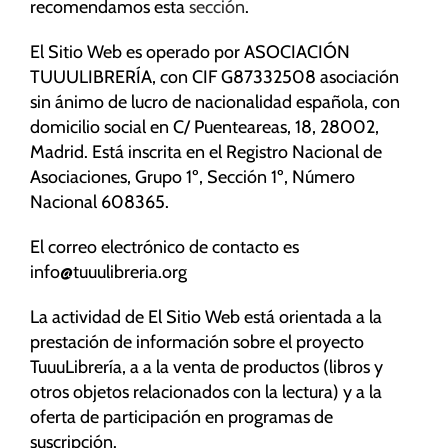
recomendamos esta
sección
.
El Sitio Web es operado por ASOCIACIÓN
TUUULIBRERÍA, con CIF G87332508 asociación
Necesarias
sin ánimo de lucro de nacionalidad española, con
Estas
domicilio social en C/ Puenteareas, 18, 28002,
cookies no
Madrid. Está inscrita en el Registro Nacional de
son
Asociaciones, Grupo 1º, Sección 1º, Número
opcionales.
Nacional 608365.
Son
necesarias
El correo electrónico de contacto es
para que
info@tuuulibreria.org
funcione la
web.
La actividad de El Sitio Web está orientada a la
prestación de información sobre el proyecto
Estadísticas
TuuuLibrería, a a la venta de productos (libros y
Para que
otros objetos relacionados con la lectura) y a la
podamos
oferta de participación en programas de
mejorar la
suscripción.