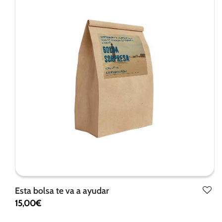
de la web.
Marketing
Al compartir tus
intereses y
comportamiento
mientras visitas
nuestro sitio,
aumentas la
posibilidad de
ver contenido y
ofertas
personalizados.
Esta bolsa te va a ayudar
15,00
€