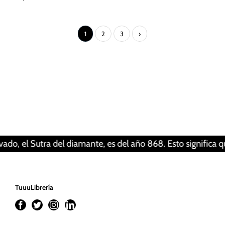
1
2
3
›
Tus ajustes pueden estar impidiendo que veas
este contenido. Probablemente tienes
desactivada la «Experiencia».
Revisar tus ajustes
l diamante, es del año 868. Esto significa que un libro pue
TuuuLibrería