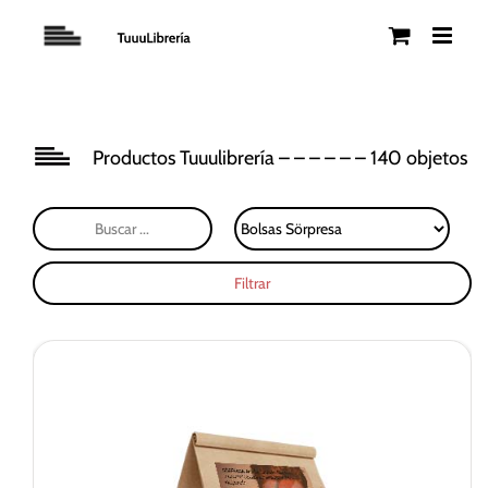
Saltar
al
contenido
Productos Tuuulibrería – – – – – – 140 objetos
Filtrar