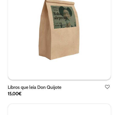
funcionalidad
y estructura
de la web, en
base a cómo
se usa la
web.
Experiencia
Para que
nuestra web
funcione lo
mejor posible
durante tu
visita. Si
Libros que leía Don Quijote
rechaza estas
cookies,
15,00
€
algunas
funcionalidades
desaparecerán