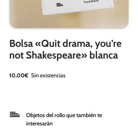
Necesarias
Estas
Bolsa «Quit drama, you’re
cookies no
son
not Shakespeare» blanca
opcionales.
Son
necesarias
10,00
€
Sin existencias
para que
funcione la
web.
Estadísticas
Objetos del rollo que también te
Para que
interesarán
podamos
mejorar la