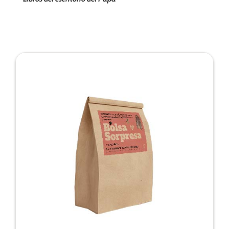
de la web.
Marketing
Al compartir tus
intereses y
comportamiento
mientras visitas
nuestro sitio,
aumentas la
posibilidad de
ver contenido y
ofertas
personalizados.