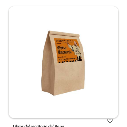
funcionalidad
y estructura
de la web, en
base a cómo
se usa la
web.
Experiencia
Para que
nuestra web
funcione lo
mejor posible
durante tu
visita. Si
rechaza estas
cookies,
algunas
funcionalidades
desaparecerán
Libros del escritorio del Papa