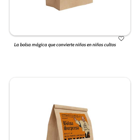
de la web.
Marketing
Al compartir tus
intereses y
comportamiento
La bolsa mágica que convierte niños en niños cultos
mientras visitas
nuestro sitio,
aumentas la
posibilidad de
ver contenido y
ofertas
personalizados.