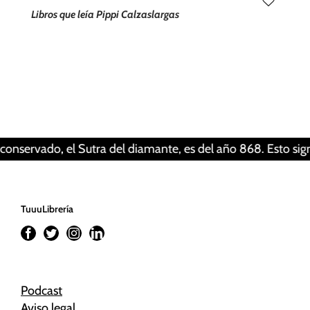
Libros que leía Pippi Calzaslargas
Tus ajustes pueden estar impidiendo que veas
este contenido. Probablemente tienes
desactivada la «Experiencia».
Revisar tus ajustes
do, el Sutra del diamante, es del año 868. Esto significa qu
TuuuLibrería
Podcast
Aviso legal