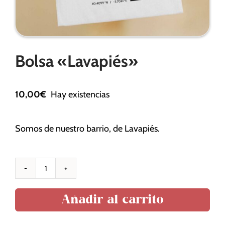
Necesarias
Bolsa «Lavapiés»
Estas
cookies no
son
opcionales.
10,00
€
Hay existencias
Son
necesarias
para que
Somos de nuestro barrio, de Lavapiés.
funcione la
web.
Bolsa
Estadísticas
"Lavapiés"
Para que
Añadir al carrito
cantidad
podamos
mejorar la