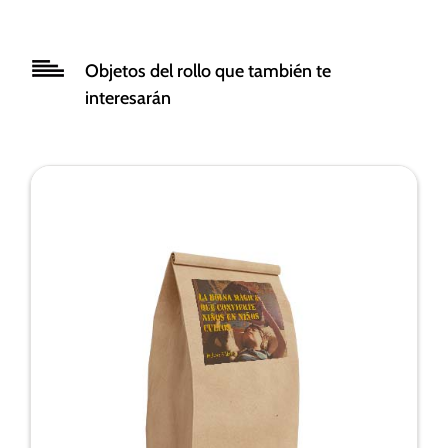
funcionalidad
y estructura
de la web, en
Objetos del rollo que también te
base a cómo
se usa la
interesarán
web.
Experiencia
Para que
nuestra web
funcione lo
mejor posible
durante tu
visita. Si
rechaza estas
cookies,
algunas
funcionalidades
desaparecerán