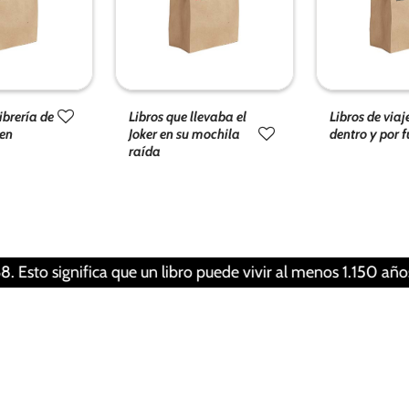
funcionalidad
y estructura
de la web, en
base a cómo
se usa la
web.
librería de
Libros que llevaba el
Libros de viaj
een
Joker en su mochila
dentro y por 
raída
Experiencia
Para que
nuestra web
funcione lo
mejor posible
significa que un libro puede vivir al menos 1.150 años. Una 
durante tu
visita. Si
rechaza estas
cookies,
algunas
funcionalidades
desaparecerán