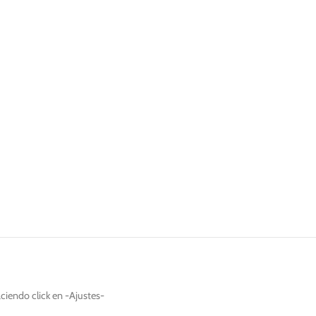
de la web.
Marketing
Al compartir tus
intereses y
comportamiento
mientras visitas
nuestro sitio,
aumentas la
posibilidad de
ver contenido y
ofertas
personalizados.
ciendo click en -Ajustes-