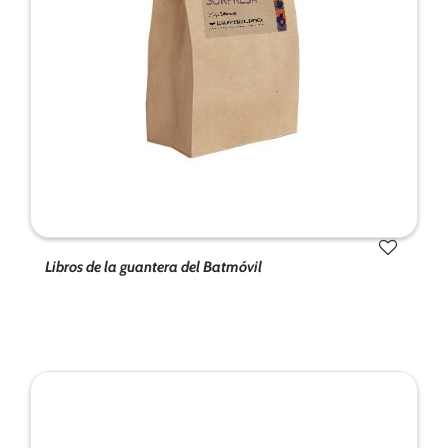
de la web.
Marketing
Al compartir tus
intereses y
comportamiento
mientras visitas
nuestro sitio,
aumentas la
posibilidad de
ver contenido y
Libros de la guantera del Batmóvil
ofertas
personalizados.