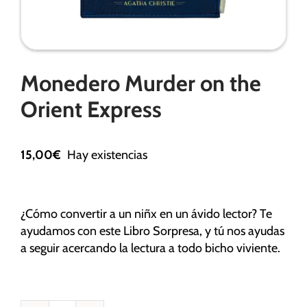
Necesarias
Monedero Murder on the
Estas
cookies no
Orient Express
son
opcionales.
Son
15,00
€
Hay existencias
necesarias
para que
funcione la
web.
¿Cómo convertir a un niñx en un ávido lector? Te
ayudamos con este Libro Sorpresa, y tú nos ayudas
a seguir acercando la lectura a todo bicho viviente.
Estadísticas
Para que
podamos
mejorar la