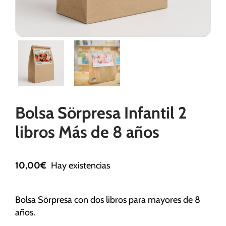
Necesarias
Estas
cookies no
son
opcionales.
Son
Bolsa Sörpresa Infantil 2
necesarias
para que
libros Más de 8 años
funcione la
web.
10,00
€
Hay existencias
Estadísticas
Para que
Bolsa Sörpresa con dos libros para mayores de 8
podamos
años.
mejorar la