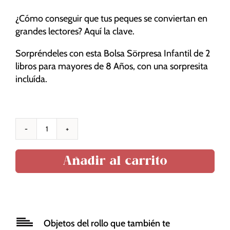
funcionalidad
y estructura
¿Cómo conseguir que tus peques se conviertan en
de la web, en
grandes lectores? Aquí la clave.
base a cómo
se usa la
Sorpréndeles con esta Bolsa Sörpresa Infantil de 2
web.
libros para mayores de 8 Años, con una sorpresita
incluída.
Experiencia
Para que
nuestra web
funcione lo
Bolsa
mejor posible
Sörpresa
durante tu
Añadir al carrito
Infantil
visita. Si
2
rechaza estas
libros
cookies,
algunas
Más
funcionalidades
de
desaparecerán
Objetos del rollo que también te
8