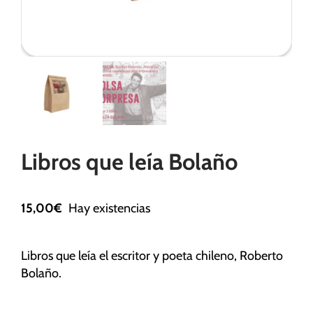
Necesarias
Estas
cookies no
son
opcionales.
Son
Libros que leía Bolaño
necesarias
para que
funcione la
web.
15,00
€
Hay existencias
Estadísticas
Libros que leía el escritor y poeta chileno, Roberto
Para que
Bolaño.
podamos
mejorar la