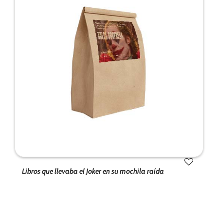
de la web.
Marketing
Al compartir tus
intereses y
comportamiento
mientras visitas
nuestro sitio,
aumentas la
posibilidad de
ver contenido y
ofertas
personalizados.
Libros que llevaba el Joker en su mochila raída