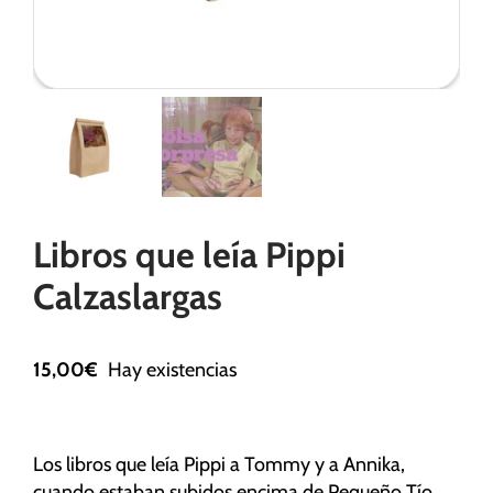
Necesarias
Estas
cookies no
son
opcionales.
Son
Libros que leía Pippi
necesarias
para que
Calzaslargas
funcione la
web.
15,00
€
Hay existencias
Estadísticas
Para que
podamos
Los libros que leía Pippi a Tommy y a Annika,
mejorar la
cuando estaban subidos encima de Pequeño Tío.