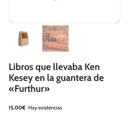
Necesarias
Estas
cookies no
son
opcionales.
Son
Libros que llevaba Ken
necesarias
para que
Kesey en la guantera de
funcione la
web.
«Furthur»
Estadísticas
15,00
€
Hay existencias
Para que
podamos
mejorar la