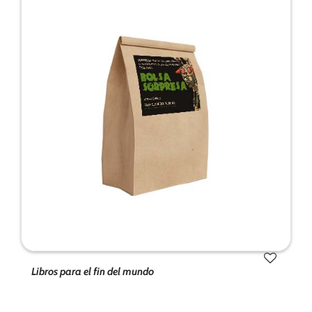
de la web.
Marketing
Al compartir tus
intereses y
comportamiento
mientras visitas
nuestro sitio,
aumentas la
posibilidad de
ver contenido y
ofertas
personalizados.
Libros para el fin del mundo