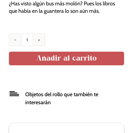
funcionalidad
¿Has visto algún bus más molón? Pues los libros
y estructura
que había en la guantera lo son aún más.
de la web, en
base a cómo
se usa la
web.
Libros
que
Experiencia
Añadir al carrito
llevaba
Para que
Ken
nuestra web
Kesey
funcione lo
en
mejor posible
la
durante tu
Objetos del rollo que también te
guantera
visita. Si
rechaza estas
de
interesarán
cookies,
"Furthur"
algunas
cantidad
funcionalidades
desaparecerán