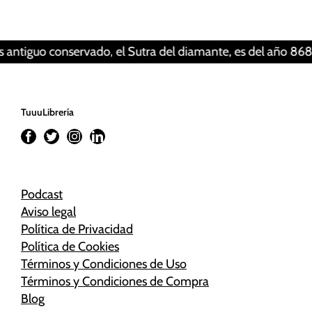
funcionalidad
y estructura
Revisar tus ajustes
de la web, en
base a cómo
ntiguo conservado, el Sutra del diamante, es del año 868. Es
se usa la
web.
TuuuLibrería
Experiencia
Para que
nuestra web
funcione lo
mejor posible
Podcast
durante tu
Aviso legal
visita. Si
Política de Privacidad
rechaza estas
Política de Cookies
cookies,
Términos y Condiciones de Uso
algunas
Términos y Condiciones de Compra
funcionalidades
Blog
desaparecerán