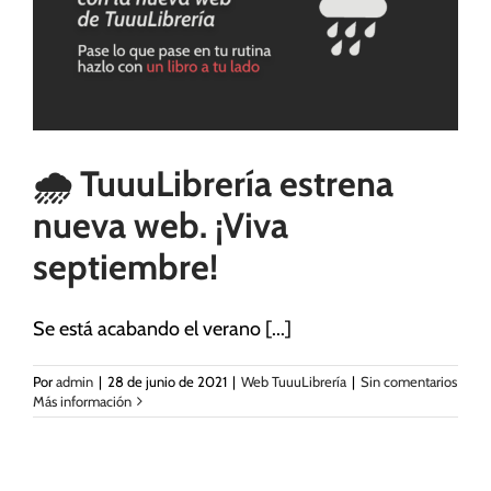
Necesarias
Estas
cookies no
🌧️ TuuuLibrería estrena
son
opcionales.
nueva web. ¡Viva
Son
necesarias
septiembre!
para que
funcione la
web.
Se está acabando el verano [...]
Por
admin
|
28 de junio de 2021
|
Web TuuuLibrería
|
Sin comentarios
Estadísticas
Más información
Tus ajustes pueden estar impidiendo que veas
Para que
este contenido. Probablemente tienes
podamos
desactivada la «Experiencia».
mejorar la