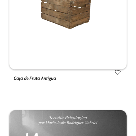
de la web.
Marketing
Al compartir tus
intereses y
comportamiento
mientras visitas
nuestro sitio,
aumentas la
posibilidad de
ver contenido y
Caja de Fruta Antigua
ofertas
personalizados.