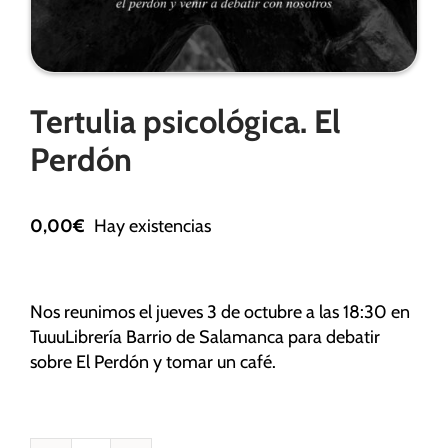
Necesarias
Tertulia psicológica. El
Estas
cookies no
Perdón
son
opcionales.
Son
0,00
€
Hay existencias
necesarias
para que
funcione la
web.
Nos reunimos el jueves 3 de octubre a las 18:30 en
TuuuLibrería Barrio de Salamanca para debatir
sobre El Perdón y tomar un café.
Estadísticas
Para que
podamos
mejorar la