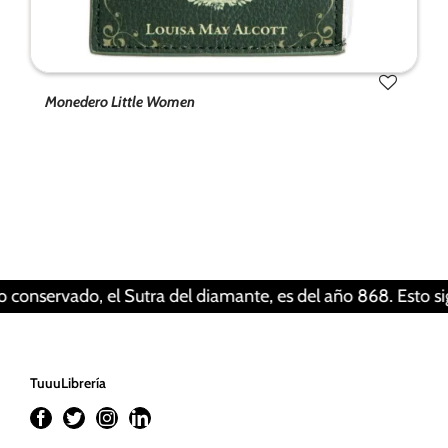
Monedero Little Women
Tus ajustes pueden estar impidiendo que veas
este contenido. Probablemente tienes
desactivada la «Experiencia».
Revisar tus ajustes
do, el Sutra del diamante, es del año 868. Esto significa qu
TuuuLibrería