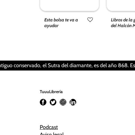
Esta bolsa te va a
Libros de la
ayudar
del Halcón M
onservado, el Sutra del diamante, es del año 868. Esto sign
TuuuLibrería
Podcast
Aviso legal