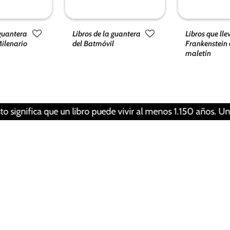
funcionalidad
y estructura
de la web, en
 guantera
Libros de la guantera
Libros que lle
base a cómo
ilenario
del Batmóvil
Frankenstein 
se usa la
maletín
web.
Experiencia
Para que
ifica que un libro puede vivir al menos 1.150 años. Una pers
nuestra web
funcione lo
mejor posible
durante tu
visita. Si
rechaza estas
cookies,
algunas
funcionalidades
desaparecerán