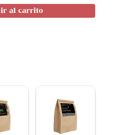
r al carrito
ar impidiendo que veas este contenido.
es desactivada la «Experiencia».
evisar tus ajustes