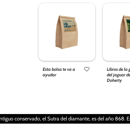
Esta bolsa te va a
Libros de la
ayudar
del jaguar d
Doherty
nservado, el Sutra del diamante, es del año 868. Esto signi