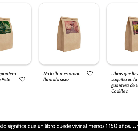
funcionalidad
R
y estructura
de la web, en
base a cómo
se usa la
web.
Experiencia
Para que
nuestra web
 guantera
No lo llames amor,
Libros que ll
funcione lo
e Pete
llámalo sexo
Loquillo en la
mejor posible
guantera de s
Cadillac
durante tu
visita. Si
rechaza estas
cookies,
algunas
funcionalidades
fica que un libro puede vivir al menos 1.150 años. Una perso
desaparecerán