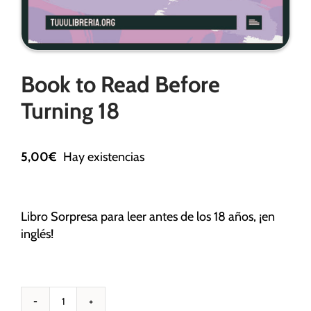
Necesarias
Book to Read Before
Estas
cookies no
Turning 18
son
opcionales.
Son
5,00
€
Hay existencias
necesarias
para que
funcione la
web.
Libro Sorpresa para leer antes de los 18 años, ¡en
inglés!
Estadísticas
Para que
podamos
mejorar la
Book