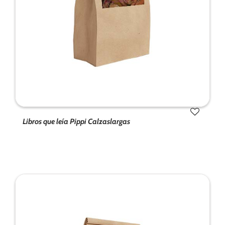
de la web.
Marketing
Al compartir tus
intereses y
comportamiento
mientras visitas
nuestro sitio,
aumentas la
posibilidad de
Libros que leía Pippi Calzaslargas
ver contenido y
ofertas
personalizados.