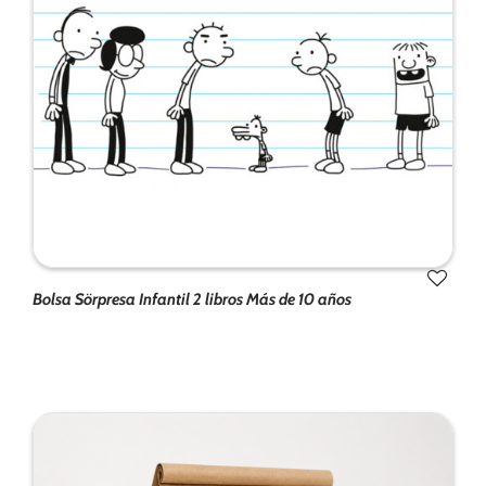
funcionalidad
y estructura
de la web, en
base a cómo
se usa la
web.
Experiencia
Para que
nuestra web
funcione lo
mejor posible
Bolsa Sörpresa Infantil 2 libros Más de 10 años
durante tu
visita. Si
rechaza estas
cookies,
algunas
funcionalidades
desaparecerán