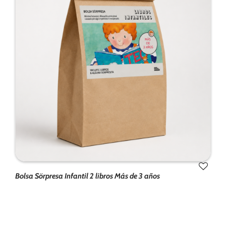
de la web.
Marketing
Al compartir tus
intereses y
comportamiento
mientras visitas
nuestro sitio,
aumentas la
posibilidad de
ver contenido y
ofertas
personalizados.
Bolsa Sörpresa Infantil 2 libros Más de 3 años