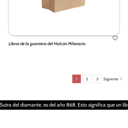
Libros de la guantera del Halcón Milenario
Tus ajustes pueden estar impidiendo que veas
este contenido. Probablemente tienes
desactivada la «Experiencia».
1
2
3
Siguiente
Revisar tus ajustes
, es del año 868. Esto significa que un libro puede vivir al