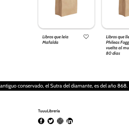
Libros que leía
Libros que ll
Mafalda
Phileas Fogg
vuelta al m
80 días
 conservado, el Sutra del diamante, es del año 868. Esto sig
TuuuLibrería