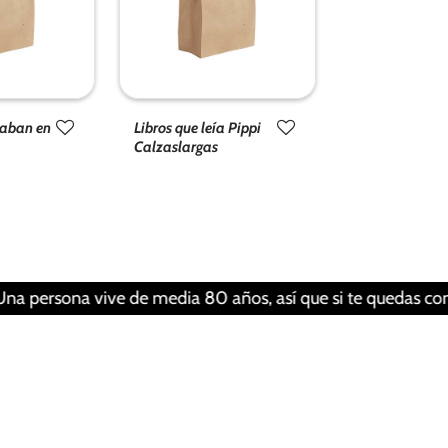
laban en
Libros que leía Pippi
Calzaslargas
sona vive de media 80 años, así que si te quedas con tu libr