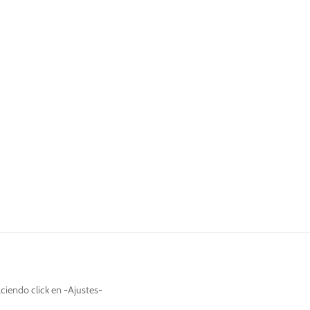
de la web.
Marketing
Al compartir tus
intereses y
comportamiento
mientras visitas
nuestro sitio,
aumentas la
posibilidad de
ver contenido y
ofertas
personalizados.
ciendo click en -Ajustes-