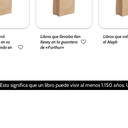
funcionalidad
y estructura
de la web, en
base a cómo
se usa la
web.
evó
Libros que llevaba Ken
Libros que vo
 en su
Kesey en la guantera
el Aleph
undo en
de «Furthur»
Experiencia
Para que
nuestra web
funcione lo
mejor posible
nifica que un libro puede vivir al menos 1.150 años. Una per
durante tu
visita. Si
rechaza estas
cookies,
algunas
funcionalidades
desaparecerán