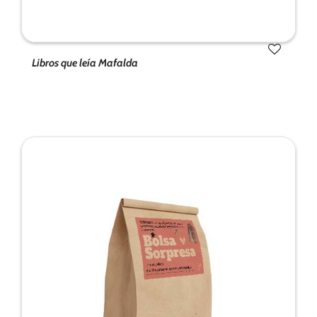
de la web.
Marketing
Libros que leía Mafalda
Al compartir tus
intereses y
comportamiento
mientras visitas
nuestro sitio,
aumentas la
posibilidad de
ver contenido y
ofertas
personalizados.