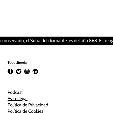
Tus ajustes pueden estar impidiendo que veas
este contenido. Probablemente tienes
desactivada la «Experiencia».
Revisar tus ajustes
vado, el Sutra del diamante, es del año 868. Esto significa 
TuuuLibrería
Podcast
Aviso legal
Política de Privacidad
Política de Cookies