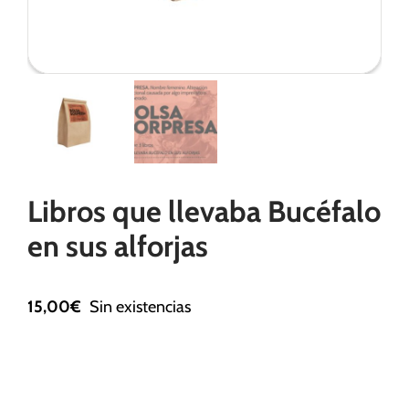
Necesarias
Estas
cookies no
son
opcionales.
Son
Libros que llevaba Bucéfalo
necesarias
para que
en sus alforjas
funcione la
web.
15,00
€
Sin existencias
Estadísticas
Para que
podamos
mejorar la