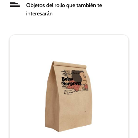
funcionalidad
Objetos del rollo que también te
y estructura
interesarán
de la web, en
base a cómo
se usa la
web.
Experiencia
Para que
nuestra web
funcione lo
mejor posible
durante tu
visita. Si
rechaza estas
cookies,
algunas
funcionalidades
desaparecerán