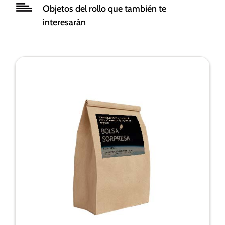
funcionalidad
Objetos del rollo que también te
y estructura
interesarán
de la web, en
base a cómo
se usa la
web.
Experiencia
Para que
nuestra web
funcione lo
mejor posible
durante tu
visita. Si
rechaza estas
cookies,
algunas
funcionalidades
desaparecerán