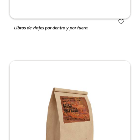
de la web.
Marketing
Libros de viajes por dentro y por fuera
Al compartir tus
intereses y
comportamiento
mientras visitas
nuestro sitio,
aumentas la
posibilidad de
ver contenido y
ofertas
personalizados.