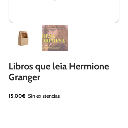
Necesarias
Estas
cookies no
son
opcionales.
Son
Libros que leía Hermione
necesarias
para que
Granger
funcione la
web.
15,00
€
Sin existencias
Estadísticas
Para que
podamos
mejorar la