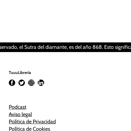
Tus ajustes pueden estar impidiendo que veas
este contenido. Probablemente tienes
desactivada la «Experiencia».
Revisar tus ajustes
el Sutra del diamante, es del año 868. Esto significa que u
TuuuLibrería
Podcast
Aviso legal
Política de Privacidad
Política de Cookies