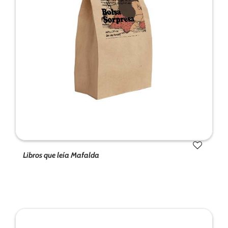
de la web.
Marketing
Al compartir tus
intereses y
comportamiento
mientras visitas
nuestro sitio,
aumentas la
posibilidad de
ver contenido y
ofertas
personalizados.
Libros que leía Mafalda