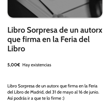
Necesarias
Libro Sorpresa de un autorx
Estas
cookies no
que firma en la Feria del
son
opcionales.
Libro
Son
necesarias
para que
5,00
€
Hay existencias
funcione la
web.
Libro Sorpresa de un autorx que firma en la Feria
Estadísticas
del Libro de Madrid, del 31 de mayo al 16 de junio.
Para que
Así podrás ir a que te lo firme :)
podamos
mejorar la