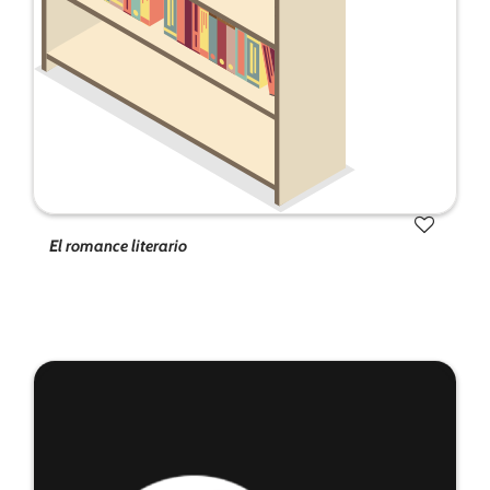
de la web.
Marketing
Al compartir tus
intereses y
comportamiento
mientras visitas
nuestro sitio,
aumentas la
El romance literario
posibilidad de
ver contenido y
ofertas
personalizados.