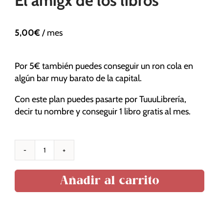
El amigx de los libros
5,00
€
/ mes
Necesarias
Estas
Por 5€ también puedes conseguir un ron cola en
cookies no
algún bar muy barato de la capital.
son
opcionales.
Con este plan puedes pasarte por TuuuLibrería,
Son
decir tu nombre y conseguir 1 libro gratis al mes.
necesarias
para que
funcione la
web.
El
amigx
Añadir al carrito
Estadísticas
de
Para que
los
podamos
libros
mejorar la
cantidad