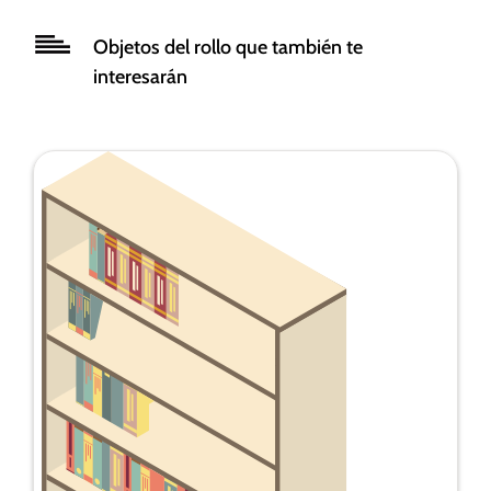
funcionalidad
y estructura
Objetos del rollo que también te
de la web, en
interesarán
base a cómo
se usa la
web.
Experiencia
Para que
nuestra web
funcione lo
mejor posible
durante tu
visita. Si
rechaza estas
cookies,
algunas
funcionalidades
desaparecerán