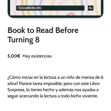
Necesarias
Book to Read Before
Estas
cookies no
Turning 8
son
opcionales.
Son
5,00
€
Hay existencias
necesarias
para que
funcione la
web.
¿Cómo iniciar en la lectura a un niñx de menos de 6
años? Parece tarea imposible, pero con este Libro
Sorpresa, lo tienes hecho y además nos ayudas a
Estadísticas
seguir acercando la lectura a todo bicho viviente.
Para que
podamos
mejorar la