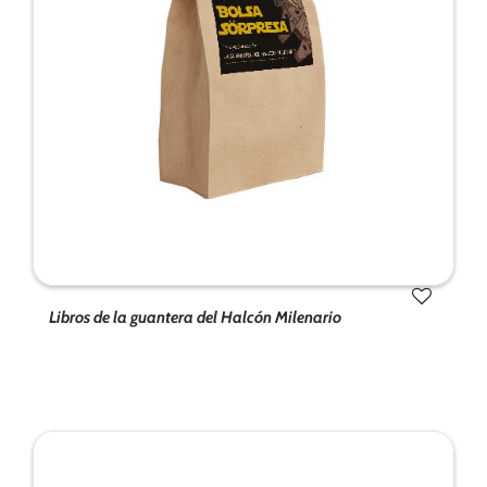
de la web.
Marketing
Al compartir tus
intereses y
comportamiento
mientras visitas
nuestro sitio,
aumentas la
posibilidad de
ver contenido y
ofertas
Libros de la guantera del Halcón Milenario
personalizados.