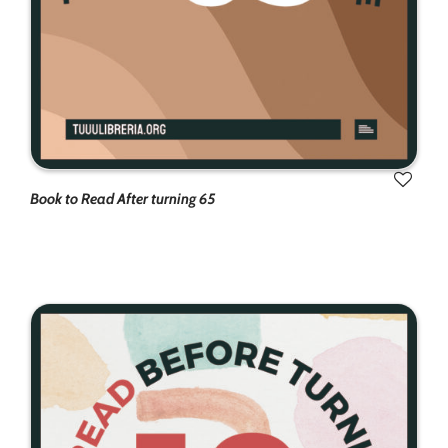
funcionalidad
y estructura
de la web, en
base a cómo
se usa la
web.
Experiencia
Book to Read After turning 65
Para que
nuestra web
funcione lo
mejor posible
durante tu
visita. Si
rechaza estas
cookies,
algunas
funcionalidades
desaparecerán