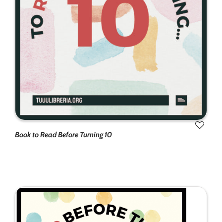
de la web.
Marketing
Al compartir tus
intereses y
comportamiento
mientras visitas
nuestro sitio,
aumentas la
posibilidad de
ver contenido y
ofertas
Book to Read Before Turning 10
personalizados.